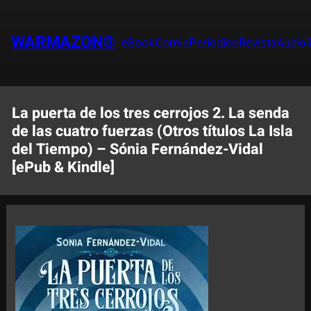
Saltar
al
WARMAZON®
eBook
Comic
Periódico
Revista
Audiol
contenido
La puerta de los tres cerrojos 2. La senda
de las cuatro fuerzas (Otros títulos La Isla
del Tiempo) – Sónia Fernández-Vidal
[ePub & Kindle]