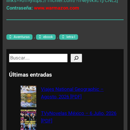
links=»off»]https://1fichier.com/?fr4eyvkxc1[/CNL2]
Contraseña:
www.warmazon.com
, 
, 
Aventuras
ebook
letra-l
S
e
a
Últimas entradas
r
c
Viajes National Geographic –
h
Agosto, 2026 [PDF]
TVyNovelas México – 6 Julio, 2026
[PDF]