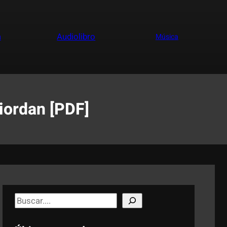
a
Audiolibro
Música
iordan [PDF]
S
e
a