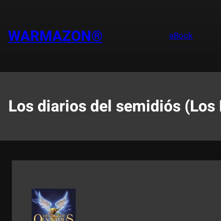
Saltar
al
contenido
WARMAZON®
eBook
Los diarios del semidiós (Los