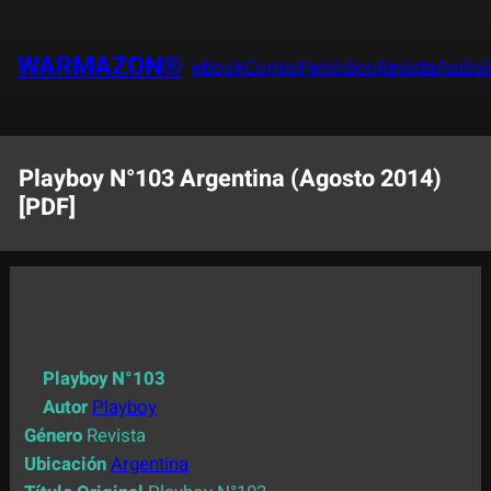
Saltar
al
WARMAZON®
eBook
Comic
Periódico
Revista
Audiol
contenido
Playboy N°103 Argentina (Agosto 2014)
[PDF]
Playboy N°103
Autor
Playboy
Género
Revista
Ubicación
Argentina