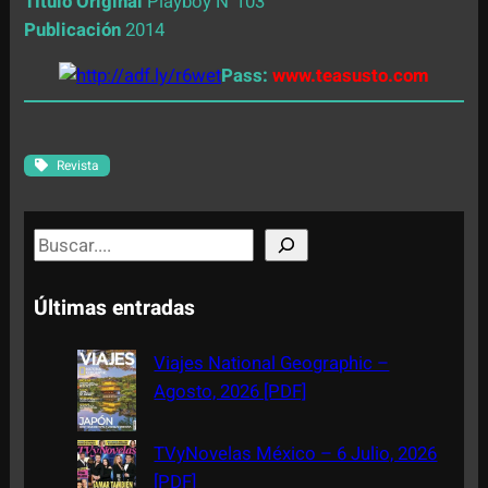
Título Original
Playboy N°103
Publicación
2014
Pass:
www.teasusto.com
Revista
S
e
a
Últimas entradas
r
c
Viajes National Geographic –
h
Agosto, 2026 [PDF]
TVyNovelas México – 6 Julio, 2026
[PDF]