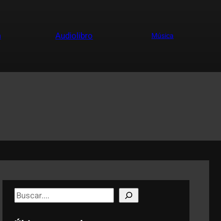
a
Audiolibro
Música
S
e
a