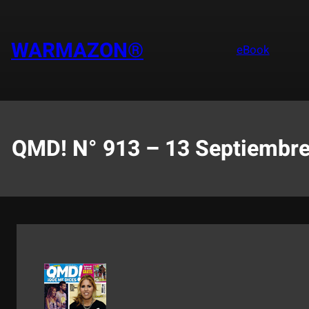
Saltar
al
contenido
WARMAZON®
eBook
QMD! N° 913 – 13 Septiembre