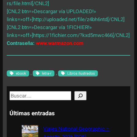
rs/file.html[/CNL2]
[CNL2 btn=»Descargar vía UPLOADED!»
links=»off»]http://uploaded.net/file/z4bh6ntd[/CNL2]
[CNL2 btn=»Descargar vía 1FICHIER!»
links=»off»]https://1fichier.com/?kxd5mwc466[/CNL2]
Contraseña:
www.warmazon.com
, 
, 
ebook
letra-r
Libros ilustrados
S
e
a
Últimas entradas
r
c
Viajes National Geographic –
h
Agosto, 2026 [PDF]