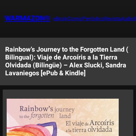
Saltar
al
WARMAZON®
eBook
Comic
Periódico
Revista
Audiol
contenido
Rainbow’s Journey to the Forgotten Land (
Bilingual): Viaje de Arcoíris a la Tierra
Olvidada (Bilingüe) – Alex Slucki, Sandra
Lavaniegos [ePub & Kindle]