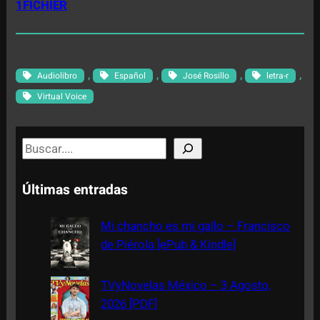
1FICHIER
, 
, 
, 
, 
Audiolibro
Español
José Rosillo
letra-r
Virtual Voice
S
e
a
Últimas entradas
r
c
Mi chancho es mi gallo – Francisco
h
de Piérola [ePub & Kindle]
TVyNovelas México – 3 Agosto,
2026 [PDF]