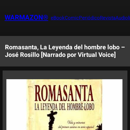
Saltar
al
WARMAZON®
eBook
Comic
Periódico
Revista
Audiol
contenido
Romasanta, La Leyenda del hombre lobo –
José Rosillo [Narrado por Virtual Voice]