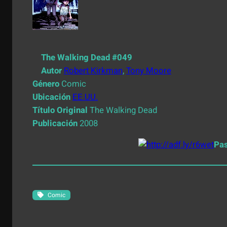
The Walking Dead #049
Autor
Robert Kirkman
,
Tony Moore
Género
Comic
Ubicación
EE.UU.
Título Original
The Walking Dead
Publicación
2008
Pa
Comic