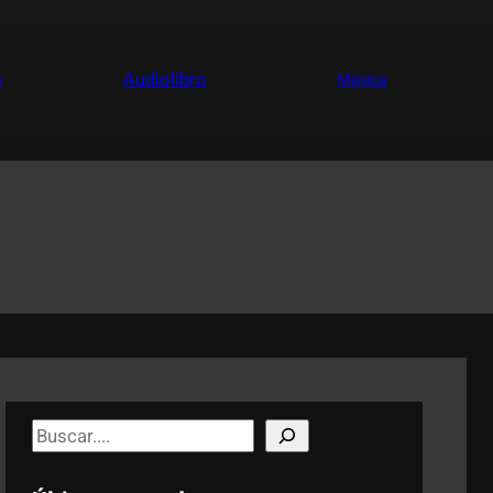
a
Audiolibro
Música
S
e
a