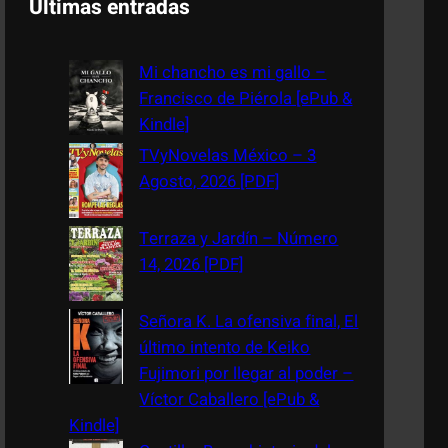
Últimas entradas
r
c
Mi chancho es mi gallo –
h
Francisco de Piérola [ePub &
Kindle]
TVyNovelas México – 3
Agosto, 2026 [PDF]
Terraza y Jardín – Número
14, 2026 [PDF]
Señora K. La ofensiva final, El
último intento de Keiko
Fujimori por llegar al poder –
Víctor Caballero [ePub &
Kindle]