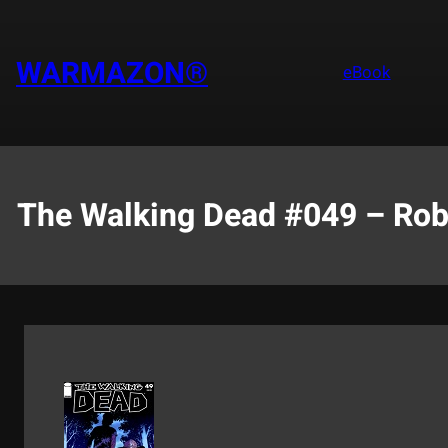
Saltar
al
contenido
WARMAZON®
eBook
The Walking Dead #049 – Rob