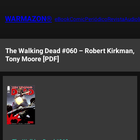
Saltar
al
WARMAZON®
eBook
Comic
Periódico
Revista
Audiol
contenido
The Walking Dead #060 – Robert Kirkman,
Tony Moore [PDF]