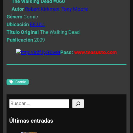
The Walking Dead #060
Autor
Robert Kirkman
,
Tony Moore
Género
Comic
Ubicación
EE.UU.
Título Original
The Walking Dead
Publicación
2009
Pass:
www.teasusto.com
Comic
S
e
a
Últimas entradas
r