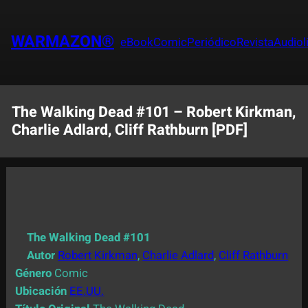
Saltar
al
WARMAZON®
eBook
Comic
Periódico
Revista
Audiol
contenido
The Walking Dead #101 – Robert Kirkman,
Charlie Adlard, Cliff Rathburn [PDF]
The Walking Dead #101
Autor
Robert Kirkman
,
Charlie Adlard
,
Cliff Rathburn
Género
Comic
Ubicación
EE.UU.