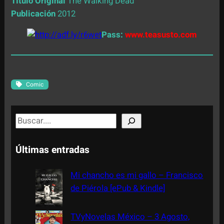
Título Original
The Walking Dead
Publicación
2012
Pass:
www.teasusto.com
Comic
S
e
a
Últimas entradas
r
c
Mi chancho es mi gallo – Francisco
h
de Piérola [ePub & Kindle]
TVyNovelas México – 3 Agosto,