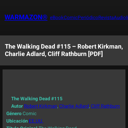
Saltar
al
WARMAZON®
eBook
Comic
Periódico
Revista
Audiol
contenido
The Walking Dead #115 – Robert Kirkman,
Charlie Adlard, Cliff Rathburn [PDF]
The Walking Dead #115
Autor
Robert Kirkman
,
Charlie Adlard
,
Cliff Rathburn
Género
Comic
Ubicación
EE.UU.