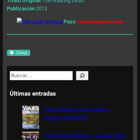
Título Original
The Walking Dead
Publicación
2013
Pass:
www.teasusto.com
Comic
S
e
a
Últimas entradas
r
c
Viajes National Geographic –
h
Agosto, 2026 [PDF]
TVyNovelas México – 6 Julio, 2026