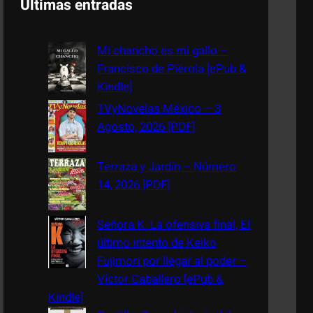
Últimas entradas
r
c
Mi chancho es mi gallo –
h
Francisco de Piérola [ePub &
Kindle]
TVyNovelas México – 3
Agosto, 2026 [PDF]
Terraza y Jardín – Número
14, 2026 [PDF]
Señora K. La ofensiva final, El
último intento de Keiko
Fujimori por llegar al poder –
Víctor Caballero [ePub &
Kindle]