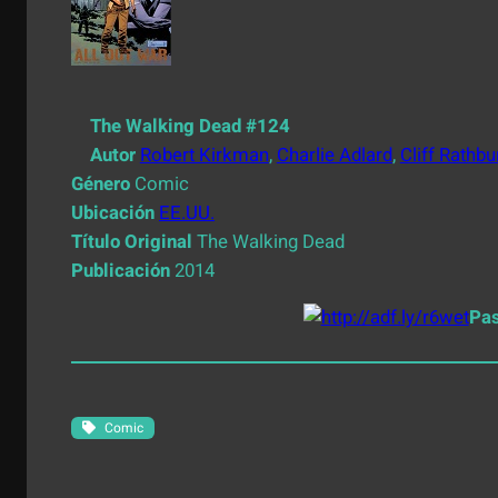
The Walking Dead #124
Autor
Robert Kirkman
,
Charlie Adlard
,
Cliff Rathbu
Género
Comic
Ubicación
EE.UU.
Título Original
The Walking Dead
Publicación
2014
Pa
Comic