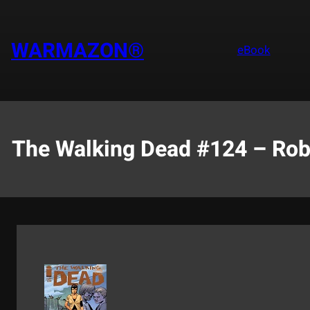
Saltar
al
contenido
WARMAZON®
eBook
The Walking Dead #124 – Rober