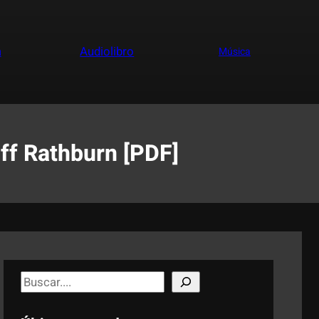
a
Audiolibro
Música
ff Rathburn [PDF]
S
e
a