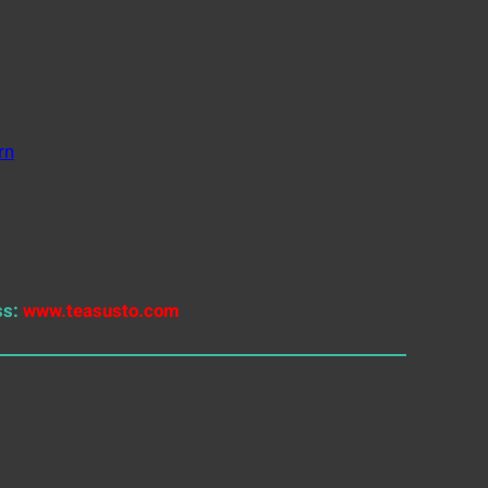
rn
ss:
www.teasusto.com