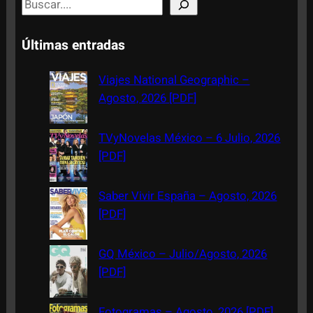
S
e
a
Últimas entradas
r
c
Viajes National Geographic –
h
Agosto, 2026 [PDF]
TVyNovelas México – 6 Julio, 2026
[PDF]
Saber Vivir España – Agosto, 2026
[PDF]
GQ México – Julio/Agosto, 2026
[PDF]
Fotogramas – Agosto, 2026 [PDF]