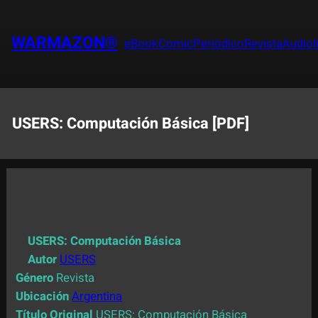
Saltar
al
WARMAZON®
eBook
Comic
Periódico
Revista
Audiol
contenido
USERS: Computación Básica [PDF]
USERS: Computación Básica
Autor
USERS
Género
Revista
Ubicación
Argentina
Título Original
USERS: Computación Básica