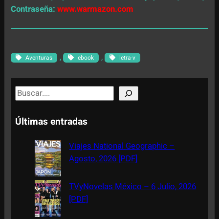
Contraseña:
www.warmazon.com
, 
, 
Aventuras
ebook
letra-v
S
e
a
Últimas entradas
r
c
Viajes National Geographic –
h
Agosto, 2026 [PDF]
TVyNovelas México – 6 Julio, 2026
[PDF]