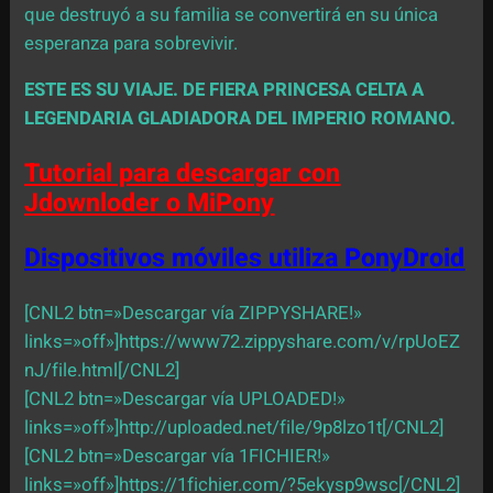
que destruyó a su familia se convertirá en su única
esperanza para sobrevivir.
ESTE ES SU VIAJE. DE FIERA PRINCESA CELTA A
LEGENDARIA GLADIADORA DEL IMPERIO ROMANO.
Tutorial para descargar con
Jdownloder o MiPony
Dispositivos móviles utiliza PonyDroid
[CNL2 btn=»Descargar vía ZIPPYSHARE!»
links=»off»]https://www72.zippyshare.com/v/rpUoEZ
nJ/file.html[/CNL2]
[CNL2 btn=»Descargar vía UPLOADED!»
links=»off»]http://uploaded.net/file/9p8lzo1t[/CNL2]
[CNL2 btn=»Descargar vía 1FICHIER!»
links=»off»]https://1fichier.com/?5ekysp9wsc[/CNL2]