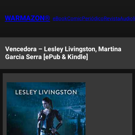
Saltar
al
WARMAZON®
eBook
Comic
Periódico
Revista
Audiol
contenido
Vencedora – Lesley Livingston, Martina
Garcia Serra [ePub & Kindle]