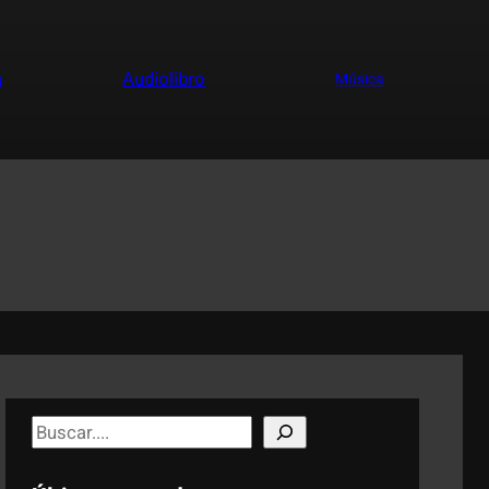
a
Audiolibro
Música
S
e
a