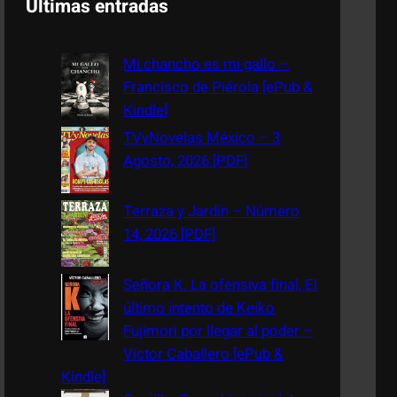
Últimas entradas
r
c
Mi chancho es mi gallo –
h
Francisco de Piérola [ePub &
Kindle]
TVyNovelas México – 3
Agosto, 2026 [PDF]
Terraza y Jardín – Número
14, 2026 [PDF]
Señora K. La ofensiva final, El
último intento de Keiko
Fujimori por llegar al poder –
Víctor Caballero [ePub &
Kindle]