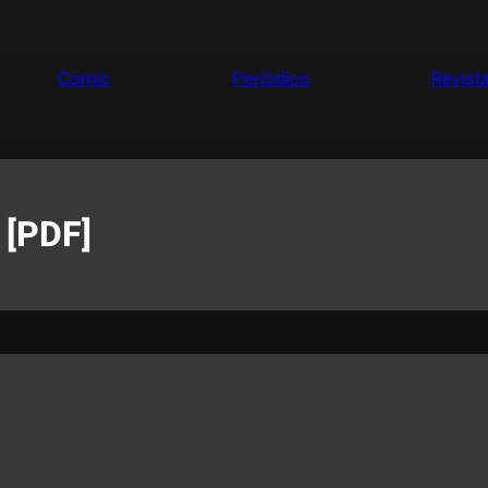
Comic
Periódico
Revist
 [PDF]