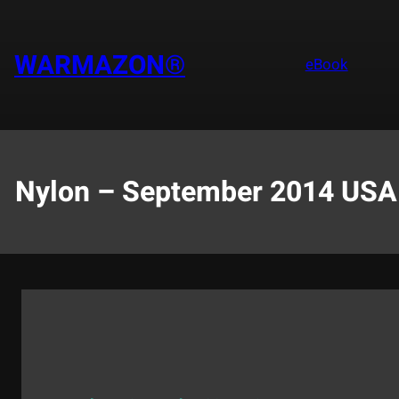
Saltar
al
contenido
WARMAZON®
eBook
Nylon – September 2014 USA