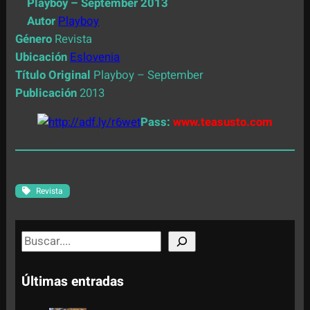
Playboy – September 2013
Autor
Playboy
Género
Revista
Ubicación
Eslovenia
Título Original
Playboy – September
Publicación
2013
Pass:
www.teasusto.com
Revista
S
e
a
Últimas entradas
r