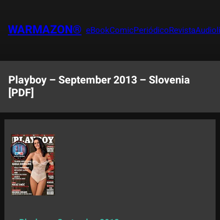
Saltar
al
WARMAZON®
eBook
Comic
Periódico
Revista
Audiol
contenido
Playboy – September 2013 – Slovenia
[PDF]