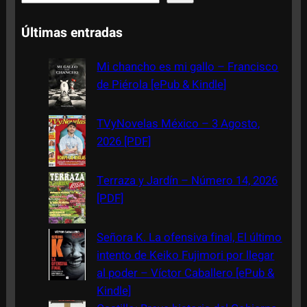
e
a
Últimas entradas
r
c
Mi chancho es mi gallo – Francisco
h
de Piérola [ePub & Kindle]
TVyNovelas México – 3 Agosto,
2026 [PDF]
Terraza y Jardín – Número 14, 2026
[PDF]
Señora K. La ofensiva final, El último
intento de Keiko Fujimori por llegar
al poder – Víctor Caballero [ePub &
Kindle]