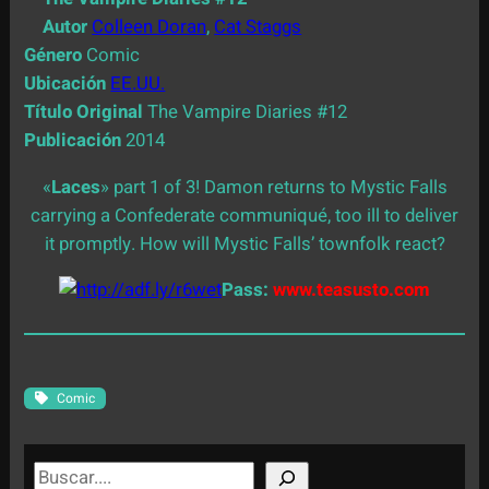
Autor
Colleen Doran
,
Cat Staggs
Género
Comic
Ubicación
EE.UU.
Título Original
The Vampire Diaries #12
Publicación
2014
«
Laces
» part 1 of 3! Damon returns to Mystic Falls
carrying a Confederate communiqué, too ill to deliver
it promptly. How will Mystic Falls’ townfolk react?
Pass:
www.teasusto.com
Comic
S