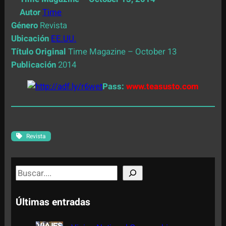
Autor
Time
Género
Revista
Ubicación
EE.UU.
Título Original
Time Magazine – October 13
Publicación
2014
Pass:
www.teasusto.com
Revista
S
e
a
Últimas entradas
r
c