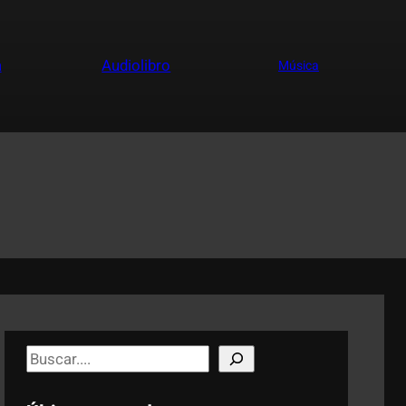
a
Audiolibro
Música
S
e
a