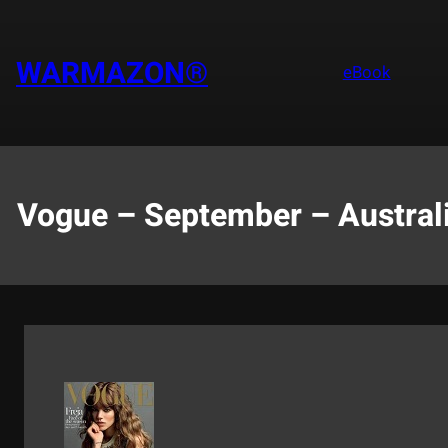
Saltar
al
contenido
WARMAZON®
eBook
Vogue – September – Australi