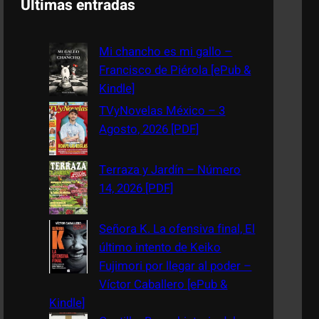
Últimas entradas
r
c
Mi chancho es mi gallo –
h
Francisco de Piérola [ePub &
Kindle]
TVyNovelas México – 3
Agosto, 2026 [PDF]
Terraza y Jardín – Número
14, 2026 [PDF]
Señora K. La ofensiva final, El
último intento de Keiko
Fujimori por llegar al poder –
Víctor Caballero [ePub &
Kindle]