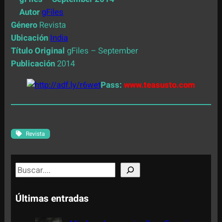
Autor
gFiles
Género
Revista
Ubicación
India
Título Original
gFiles – September
Publicación
2014
Pass:
www.teasusto.com
Revista
S
e
a
Últimas entradas
r
c