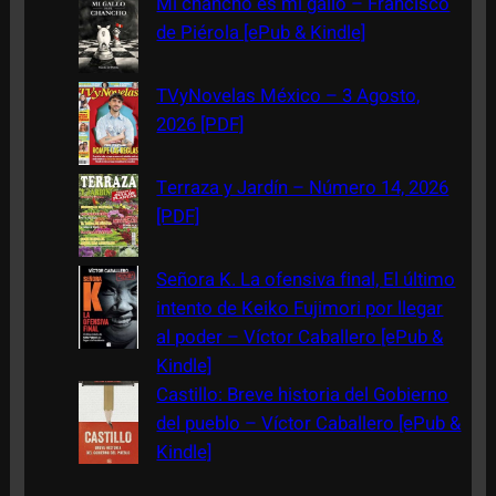
Mi chancho es mi gallo – Francisco
h
de Piérola [ePub & Kindle]
TVyNovelas México – 3 Agosto,
2026 [PDF]
Terraza y Jardín – Número 14, 2026
[PDF]
Señora K. La ofensiva final, El último
intento de Keiko Fujimori por llegar
al poder – Víctor Caballero [ePub &
Kindle]
Castillo: Breve historia del Gobierno
del pueblo – Víctor Caballero [ePub &
Kindle]