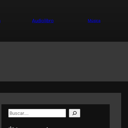
a
Audiolibro
Música
S
e
a