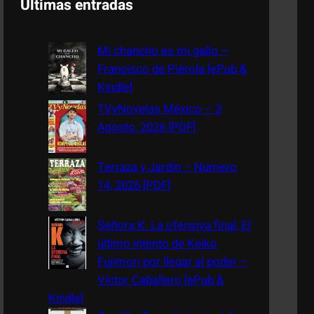
Últimas entradas
r
c
Mi chancho es mi gallo –
h
Francisco de Piérola [ePub &
Kindle]
TVyNovelas México – 3
Agosto, 2026 [PDF]
Terraza y Jardín – Número
14, 2026 [PDF]
Señora K. La ofensiva final, El
último intento de Keiko
Fujimori por llegar al poder –
Víctor Caballero [ePub &
Kindle]