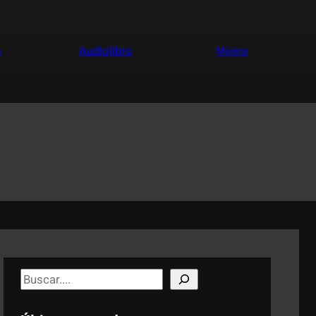
a
Audiolibro
Música
S
e
a