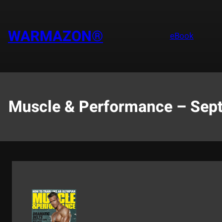
Saltar
al
contenido
WARMAZON®
eBook
Muscle & Performance – Sep