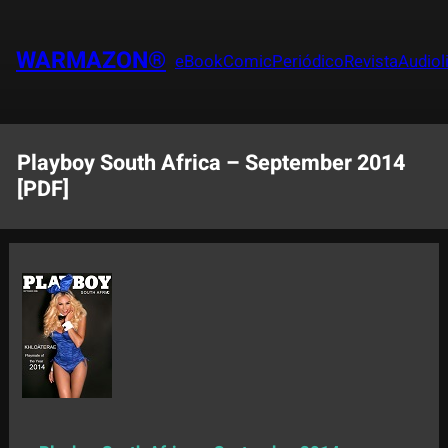
Saltar
al
WARMAZON®
eBook
Comic
Periódico
Revista
Audiol
contenido
Playboy South Africa – September 2014
[PDF]