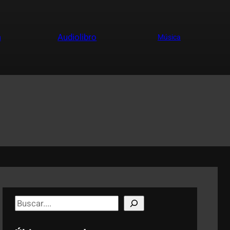
a
Audiolibro
Música
S
e
a