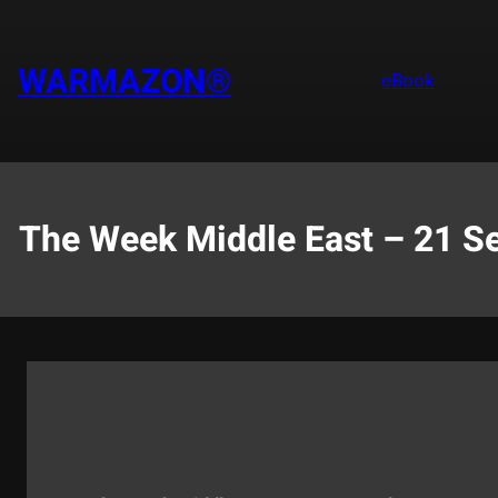
Saltar
al
contenido
WARMAZON®
eBook
The Week Middle East – 21 S