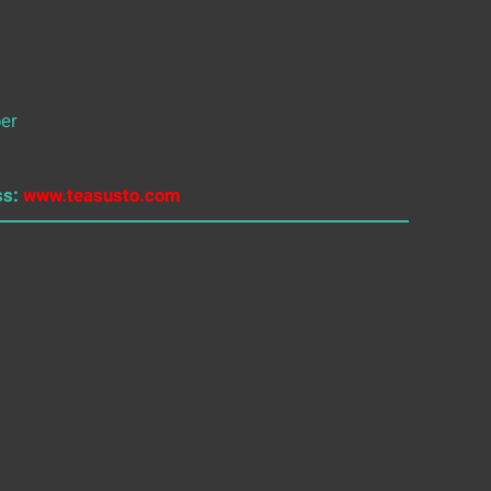
er
ss:
www.teasusto.com