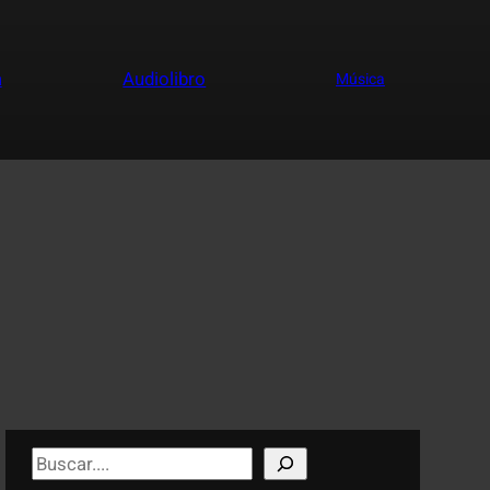
a
Audiolibro
Música
S
e