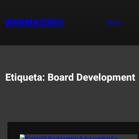
Saltar
al
contenido
WARMAZON®
eBook
Etiqueta:
Board Development