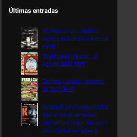
a
Últimas entradas
r
c
Mi chancho es mi gallo –
h
Francisco de Piérola [ePub &
Kindle]
TVyNovelas México – 3
Agosto, 2026 [PDF]
Terraza y Jardín – Número
14, 2026 [PDF]
Señora K. La ofensiva final, El
último intento de Keiko
Fujimori por llegar al poder –
Víctor Caballero [ePub &