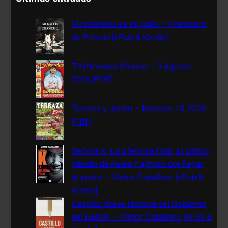
r
c
Mi chancho es mi gallo – Francisco
h
de Piérola [ePub & Kindle]
TVyNovelas México – 3 Agosto,
2026 [PDF]
Terraza y Jardín – Número 14, 2026
[PDF]
Señora K. La ofensiva final, El último
intento de Keiko Fujimori por llegar
al poder – Víctor Caballero [ePub &
Kindle]
Castillo: Breve historia del Gobierno
del pueblo – Víctor Caballero [ePub &