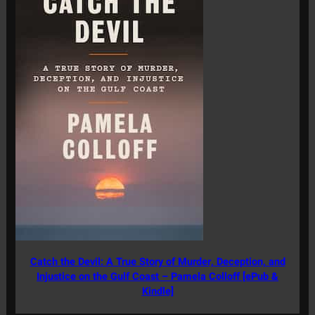
Catch the Devil: A True Story of Murder, Deception, and
Injustice on the Gulf Coast – Pamela Colloff [ePub &
Kindle]