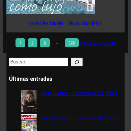
Casa Viva España – Mayo, 2026 [PDF]
Página siguiente
1
2
3
…
123
S
e
a
Últimas entradas
r
c
Style Hunter – Summer, 2026 [PDF]
h
Sport España – 7 Agosto, 2026 [PDF]