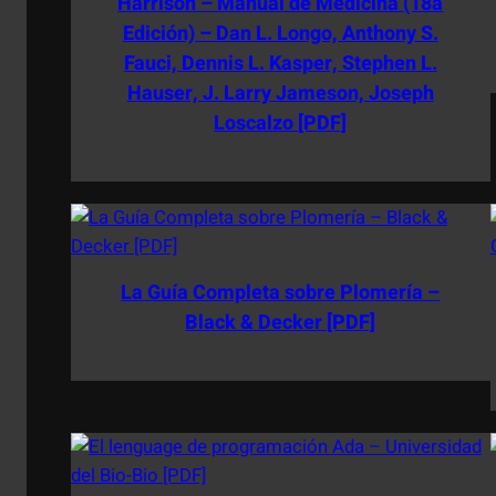
Harrison – Manual de Medicina (18a
Edición) – Dan L. Longo, Anthony S.
Fauci, Dennis L. Kasper, Stephen L.
Hauser, J. Larry Jameson, Joseph
Loscalzo [PDF]
La Guía Completa sobre Plomería –
Black & Decker [PDF]