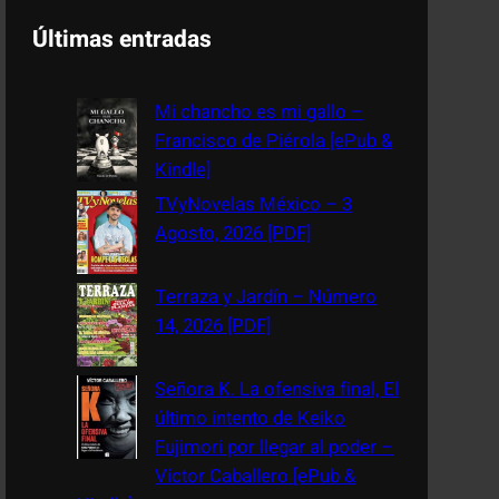
a
Últimas entradas
r
c
Mi chancho es mi gallo –
h
Francisco de Piérola [ePub &
Kindle]
TVyNovelas México – 3
Agosto, 2026 [PDF]
Terraza y Jardín – Número
14, 2026 [PDF]
Señora K. La ofensiva final, El
último intento de Keiko
Fujimori por llegar al poder –
Víctor Caballero [ePub &