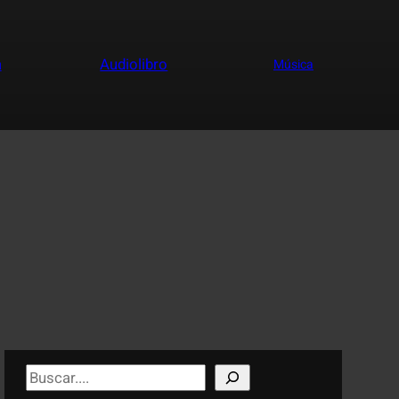
a
Audiolibro
Música
S
e