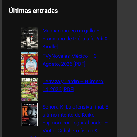
a
Últimas entradas
r
c
Mi chancho es mi gallo –
h
Francisco de Piérola [ePub &
Kindle]
TVyNovelas México – 3
Agosto, 2026 [PDF]
Terraza y Jardín – Número
14, 2026 [PDF]
Señora K. La ofensiva final, El
último intento de Keiko
Fujimori por llegar al poder –
Víctor Caballero [ePub &