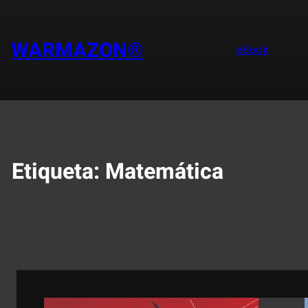
Saltar
al
contenido
WARMAZON®
eBook
Etiqueta:
Matemática