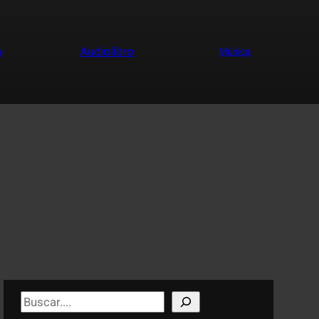
a
Audiolibro
Música
S
e