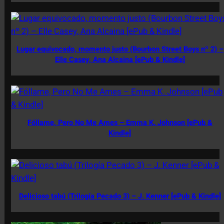
Lugar equivocado, momento justo (Bourbon Street Boys nº 2) –
Elle Casey, Ana Alcaina [ePub & Kindle]
Fóllame, Pero No Me Ames – Emma K. Johnson [ePub &
Kindle]
Delicioso tabú (Trilogía Pecado 3) – J. Kenner [ePub & Kindle]