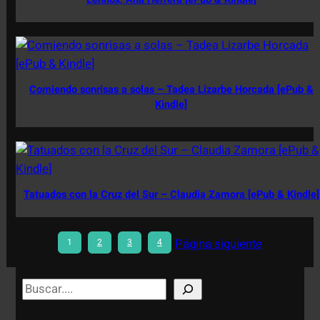
Comiendo sonrisas a solas – Tadea Lizarbe Horcada [ePub &
Kindle]
Tatuados con la Cruz del Sur – Claudia Zamora [ePub & Kindle]
Página siguiente
1
2
3
4
S
e