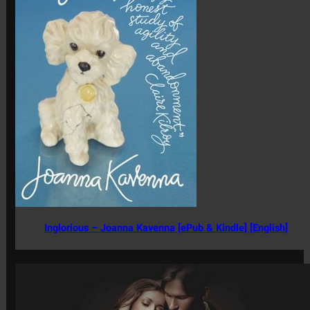
Inglorious – Joanna Kavenna [ePub & Kindle] [English]