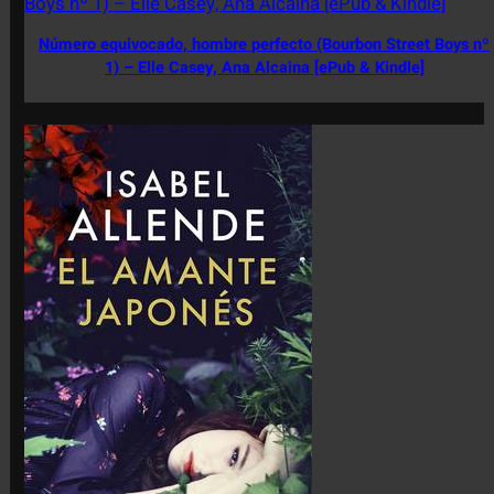
Número equivocado, hombre perfecto (Bourbon Street Boys nº
1) – Elle Casey, Ana Alcaina [ePub & Kindle]