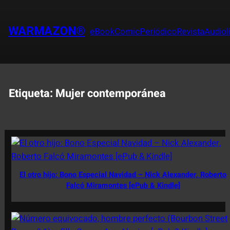
Saltar
al
WARMAZON®
eBook
Comic
Periódico
Revista
Audiol
contenido
Etiqueta:
Mujer contemporánea
El otro hijo: Bono Especial Navidad – Nick Alexander, Roberto
Falcó Miramontes [ePub & Kindle]