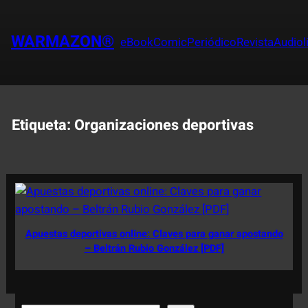
Saltar
al
WARMAZON®
eBook
Comic
Periódico
Revista
Audiol
contenido
Etiqueta:
Organizaciones deportivas
Apuestas deportivas online: Claves para ganar apostando
– Beltrán Rubio González [PDF]