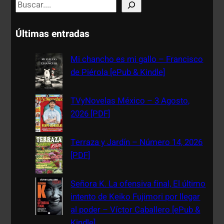
S
e
a
Últimas entradas
r
c
Mi chancho es mi gallo – Francisco
h
de Piérola [ePub & Kindle]
TVyNovelas México – 3 Agosto,
2026 [PDF]
Terraza y Jardín – Número 14, 2026
[PDF]
Señora K. La ofensiva final, El último
intento de Keiko Fujimori por llegar
al poder – Víctor Caballero [ePub &
Kindle]