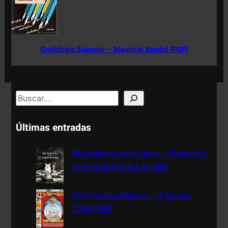
Grafologia Superior – Mauricio Xandró [PDF]
S
e
a
Últimas entradas
r
c
Mi chancho es mi gallo – Francisco
h
de Piérola [ePub & Kindle]
TVyNovelas México – 3 Agosto,
2026 [PDF]