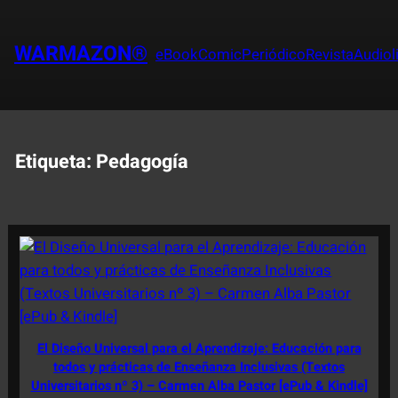
Saltar
al
WARMAZON®
eBook
Comic
Periódico
Revista
Audiol
contenido
Etiqueta:
Pedagogía
El Diseño Universal para el Aprendizaje: Educación para
todos y prácticas de Enseñanza Inclusivas (Textos
Universitarios nº 3) – Carmen Alba Pastor [ePub & Kindle]